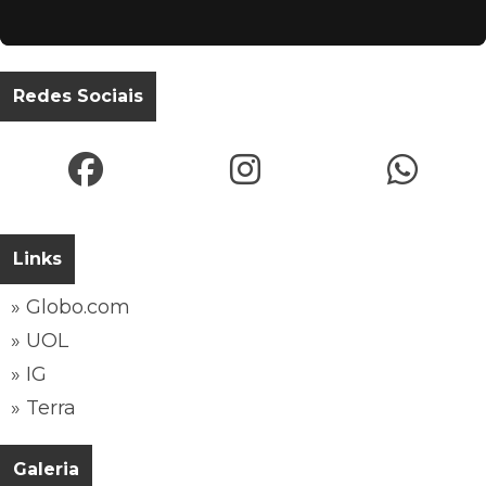
Redes Sociais
Links
» Globo.com
» UOL
» IG
» Terra
Galeria