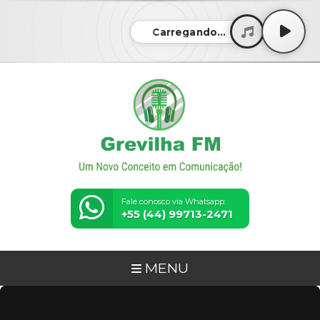
Carregando...
Fale conosco via Whatsapp:
+55 (44) 99713-2471
MENU