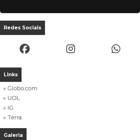
Redes Sociais
Links
» Globo.com
» UOL
» IG
» Terra
Galeria