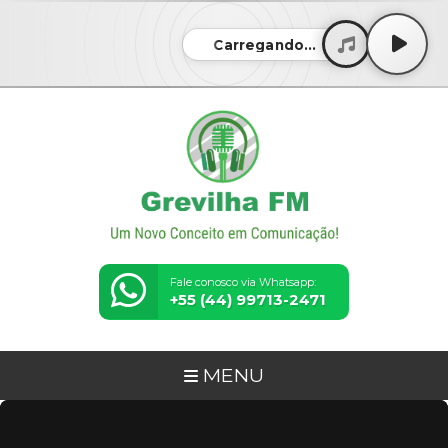
Carregando...
Fale conosco via Whatsapp:
+55 (44) 99713-2471
MENU