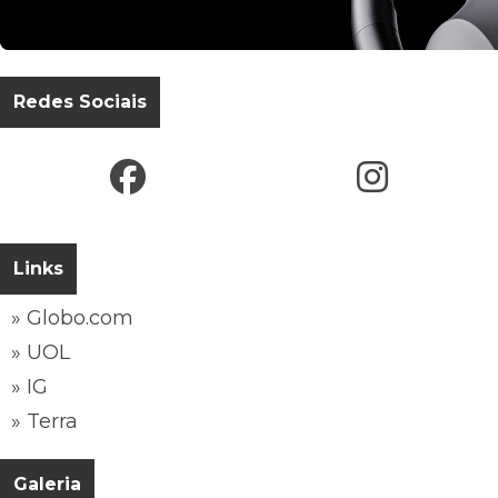
Redes Sociais
Links
» Globo.com
» UOL
» IG
» Terra
Galeria