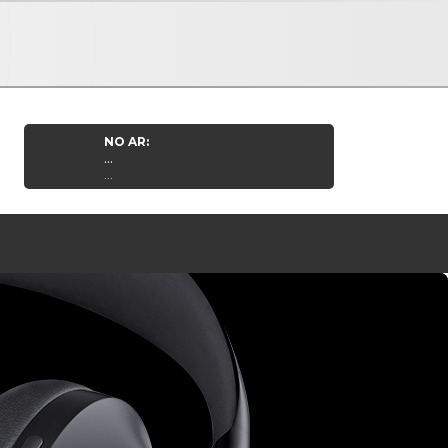
NO AR:
...
...