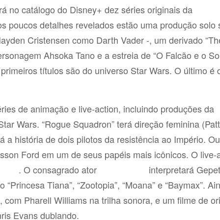
rá no catálogo do Disney+ dez séries originais da
Marve
 os poucos detalhes revelados estão uma produção solo 
Hayden Cristensen como Darth Vader -, um derivado “Th
personagem Ahsoka Tano e a estreia de “O Falcão e o S
 primeiros títulos são do universo Star Wars. O último é 
ies de animação e live-action, incluindo produções da
tar Wars. “Rogue Squadron” terá direção feminina (Pat
 a história de dois pilotos da resistência ao Império. Ou
isson Ford em um de seus papéis mais icônicos. O live-a
. O consagrado ator
interpretará Gepe
dams
Tom Hanks
ão “Princesa Tiana”, “Zootopia”, “Moana” e “Baymax”. Ai
, com Pharell Williams na trilha sonora, e um filme de o
hris Evans dublando.