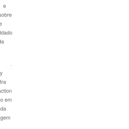
e
l
sobre
e
oldado
da
.
Pixar
ty
tra
ction
to em
nda
rigem