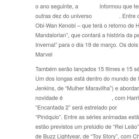
o ano seguinte, a
informou que te
Disney
outras dez do universo
. Entre
Star Wars
Obi-Wan Kenobi – que terá o retorno de 
Mandalorian”, que contará a história da 
Invernal” para o dia 19 de março. Os dois
Marvel
Também serão lançados 15 filmes e 15 sér
Um dos longas está dentro do mundo de S
Jenkins, de “Mulher Maravilha”) e abordará
novidade é
, com Harr
“Indiana Jones 5”
“Encantada 2” será estrelado por
Amy A
“Pinóquio”. Entre as séries animadas est
estão previstos um prelúdio de “Rei Leão”
de Buzz Lightyear, de “Toy Story”, com C